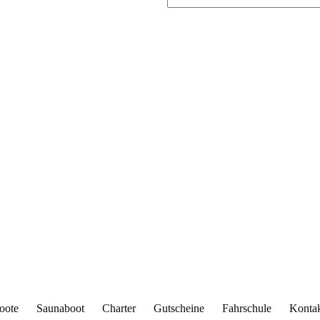
oote
Saunaboot
Charter
Gutscheine
Fahrschule
Konta