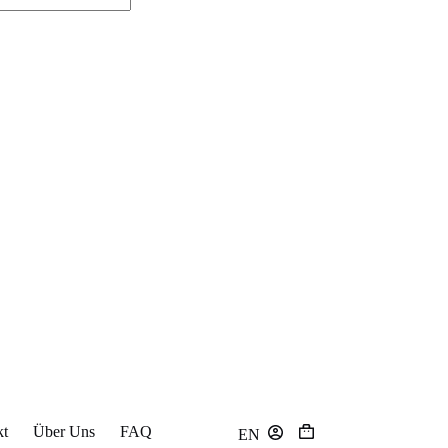
kt
Über Uns
FAQ
EN
Warenkorb