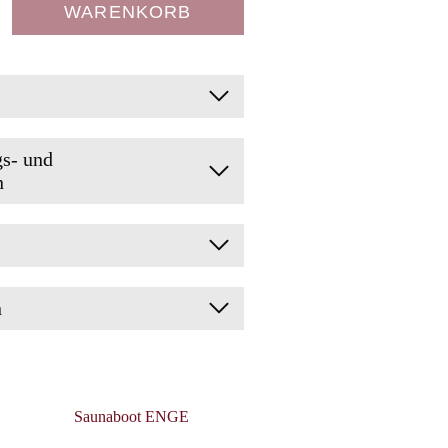
WARENKORB
gs- und
n
n